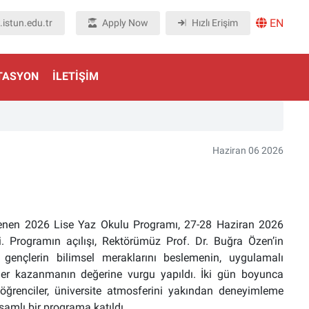
EN
istun.edu.tr
Apply Now
Hızlı Erişim
TASYON
İLETIŞIM
Haziran 06 2026
enlenen 2026 Lise Yaz Okulu Programı, 27-28 Haziran 2026
i. Programın açılışı, Rektörümüz Prof. Dr. Buğra Özen’in
 gençlerin bilimsel meraklarını beslemenin, uygulamalı
ler kazanmanın değerine vurgu yapıldı. İki gün boyunca
ğrenciler, üniversite atmosferini yakından deneyimleme
samlı bir programa katıldı.