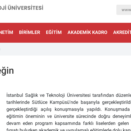
www.
NETIM
BIRIMLER
EĞITIM
AKADEMIK KADRO
AKREDİ
ı
eğin
İstanbul Sağlık ve Teknoloji Üniversitesi tarafından düz
tarihlerinde Sütlüce Kampüsü'nde başarıyla gerçekleştirild
gerçekleştirdiği açılış konuşmasıyla yapıldı. Konuşmada
eğitimin öneminin ve üniversite sürecinde doğru deneyim
devam eden program kapsamında farklı liselerden gelen ö
fırsatı bulurken akademik ve uygulamalı eğitimlerle dolu kap