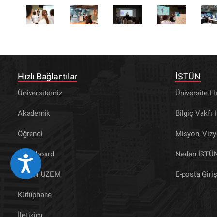
Hızlı Bağlantılar
İSTÜN
Üniversitemiz
Üniversite H
Akademik
Bilgiç Vakfı
Öğrenci
Misyon, Viz
Blackboard
Neden İSTÜ
Eri&#351;ilebilirlik
İSTÜN UZEM
E-posta Giriş
Kütüphane
İletişim