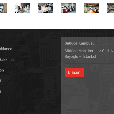
Sütlüce Kampüsü
akkında
Sütlüce Mah. İmrahor Cad. N
Beyoğlu – İstanbul
 Hakkında
yon
Ulaşım
N
i