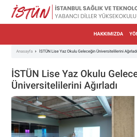
Lütfen
dikkat:
Bu
web
sitesinde,
HAKKIMIZDA
YÖ
erişilebilirliği
destekleyen
Anasayfa
İSTÜN Lise Yaz Okulu Geleceğin Üniversitelilerini Ağırlad
bir
"Nagish
BiClick"
İSTÜN Lise Yaz Okulu Gelec
sistemi
Üniversitelilerini Ağırladı
bulunur.
web
sitesini
ekran
okuyucusu
kullanan
görme
engelli