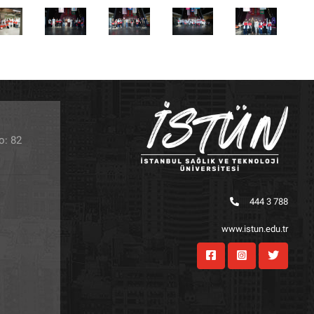
o: 82
444 3 788
www.istun.edu.tr