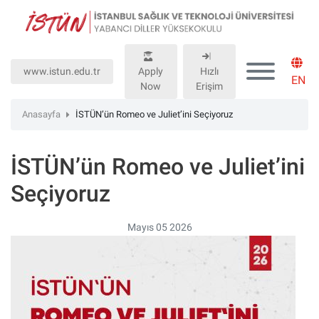
Lütfen
dikkat:
Bu
web
www.istun.edu.tr
Apply
Hızlı
sitesinde,
EN
Now
Erişim
erişilebilirliği
destekleyen
Anasayfa
İSTÜN’ün Romeo ve Juliet’ini Seçiyoruz
bir
"Nagish
İSTÜN’ün Romeo ve Juliet’ini
BiClick"
sistemi
Seçiyoruz
bulunur.
Mayıs 05 2026