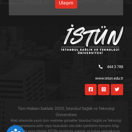
Ulaşım
444 3 788
www.istun.edu.tr
Tüm Hakları Saklıdır 2020, İstanbul Sağlık ve Teknoloji
Üniversitesi
Web sitesinde yazılı tüm metinler görseller İstanbul Sağlık ve Teknoloji
Üniversitesine aittir veya lisanslıdır site deki içeriklerin tamamı bilgi
amaçlıdır esas bilgiler İSTÜN tarafında saklıdır ve haber vermeksizin