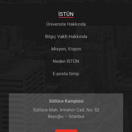
İSTÜN
Üniversite Hakkında
Bilgiç Vakfı Hakkında
Misyon, Vizyon
Neden İSTÜN
E-posta Girişi
Sütlüce Kampüsü
Sütlüce Mah. İmrahor Cad. No: 82
Beyoğlu – İstanbul